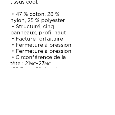
tissus cool.
 • 47 % coton, 28 % 
nylon, 25 % polyester
 • Structuré, cinq 
panneaux, profil haut
 • Facture forfaitaire
 • Fermeture à pression
 • Fermeture à pression
 • Circonférence de la 
tête : 21⅝″–23⅝″ 
(53,3 cm–58,4 cm)
 • Produit vierge 
provenant du Vietnam 
ou du Bangladesh